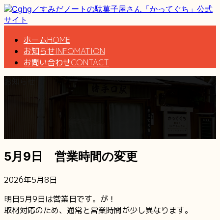
コ
ナ
ン
ビ
テ
ゲ
ホーム
HOME
ン
ー
お知らせ
INFOMATION
ツ
シ
お問い合わせ
CONTACT
へ
ョ
ス
ン
お知らせ
キ
に
ッ
移
プ
動
5月9日 営業時間の変更
2026年5月8日
明日5月9日は営業日です。が！
取材対応のため、通常と営業時間が少し異なります。