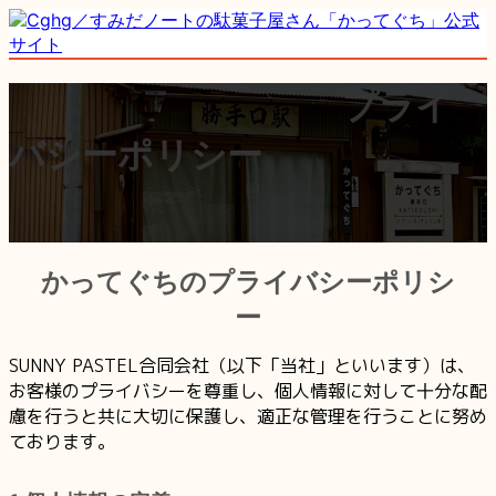
コ
ナ
ン
ビ
テ
ゲ
ホーム
HOME
お知らせ
INFOMATION
ン
ー
プライ
お問い合わせ
CONTACT
ツ
シ
バシーポリシー
へ
ョ
ス
ン
キ
に
ッ
移
プ
動
かってぐちのプライバシーポリシ
ー
SUNNY PASTEL合同会社（以下「当社」といいます）は、
お客様のプライバシーを尊重し、個人情報に対して十分な配
慮を行うと共に大切に保護し、適正な管理を行うことに努め
ております。