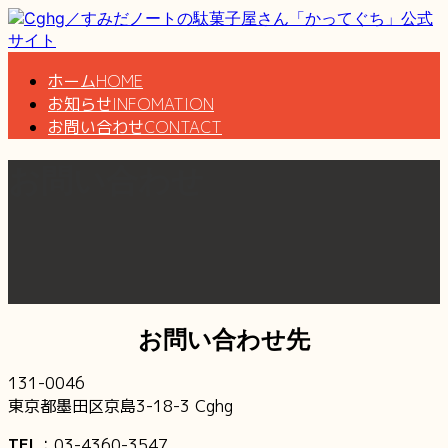
コ
ナ
ン
ビ
テ
ゲ
ホーム
HOME
ン
ー
お知らせ
INFOMATION
ツ
シ
お問い合わせ
CONTACT
へ
ョ
ス
ン
お問い合わせ
キ
に
ッ
移
プ
動
お問い合わせ先
131-0046
東京都墨田区京島3-18-3 Cghg
TEL
：03-4360-3547